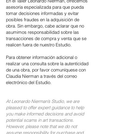
En el Taller Leonardo Nierman, ofrecemos
asesoría especializada para que pueda
tomar decisiones informadas y evitar
posibles fraudes en la adquisición de
obra. Sin embargo, cabe aclarar que no
asumimos responsabilidad sobre las
transacciones de compra y venta que se
realicen fuera de nuestro Estudio.
Para obtener información adicional o
realizar una consulta sobre la autenticidad
de una obra, por favor comuníquese con
Claudia Nierman a través del correo
electrónico del Estudio.
At Leonardo Nierman’s Studio, we are
pleased to offer expert guidance to help
you make informed decisions and avoid
potential scams in art transactions.
However, please note that we do not
assume responsibility for purchase and