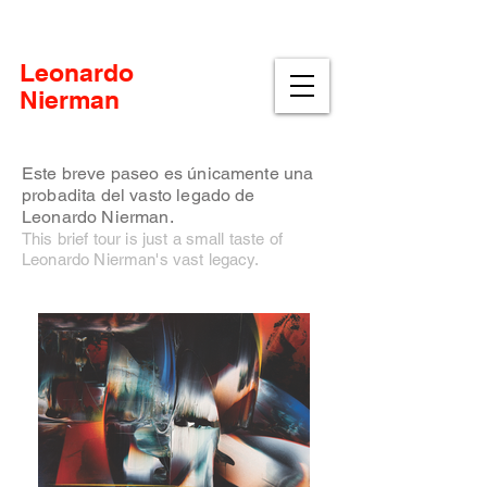
Pintor y escultor mexicano
Leonardo
Nierman
Este breve paseo es únicamente una
probadita del vasto legado de
Leonardo Nierman.
This brief tour is just a small taste of
Leonardo Nierman's vast legacy.